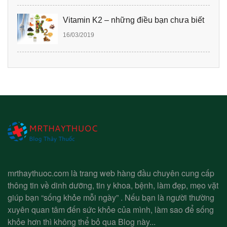
Vitamin K2 – những điều bạn chưa biết
16/03/2019
mrthaythuoc.com là trang web hàng đầu chuyên cung cấp
thông tin về dinh dưỡng, tin y khoa, bệnh, làm đẹp, mẹo vặt
giúp bạn “sống khỏe mỗi ngày” . Nếu bạn là người thường
xuyên quan tâm đến sức khỏe của mình, làm sao để sống
khỏe hơn thì không thể bỏ qua Blog này...