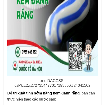
xr:d:DAGCSS-
csPk:12,j:2727354477017193856,t:24041502
Để
trị xuất tinh sớm bằng kem đánh răng
, bạn cần
thực hiện theo các bước sau: