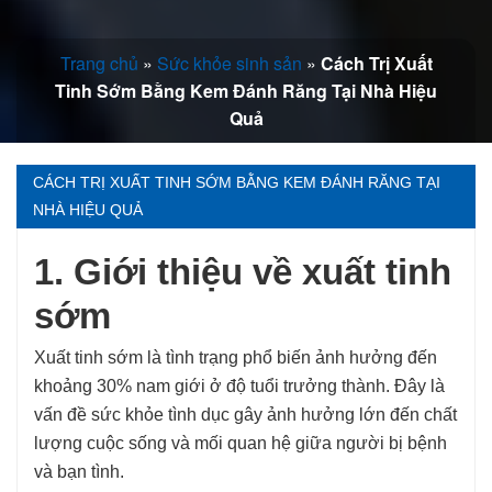
Trang chủ
»
Sức khỏe sinh sản
»
Cách Trị Xuất
Tinh Sớm Bằng Kem Đánh Răng Tại Nhà Hiệu
Quả
CÁCH TRỊ XUẤT TINH SỚM BẰNG KEM ĐÁNH RĂNG TẠI
NHÀ HIỆU QUẢ
1. Giới thiệu về xuất tinh
sớm
Xuất tinh sớm là tình trạng phổ biến ảnh hưởng đến
khoảng 30% nam giới ở độ tuổi trưởng thành. Đây là
vấn đề sức khỏe tình dục gây ảnh hưởng lớn đến chất
lượng cuộc sống và mối quan hệ giữa người bị bệnh
và bạn tình.